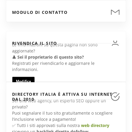
MODULO DI CONTATTO
RIVENDICA IL SITO
Le informazioni su questa pagina non sono
aggiornate?
👤
Sei il proprietario di questo sito?
Registrati per rivendicarlo e aggiornare le
informazioni.
Modifica
DIRECTORY ITALIA È ATTIVA SU INTERNET
DAL 2010
Sei una web agency, un esperto SEO oppure un
privato?
Puoi segnalare il tuo sito gratuitamente o scegliere
l’inclusione veloce a pagamento!
✅ Tutti i siti approvati sulla nostra
web directory
ricevono un
backlink diretto dofollow
.