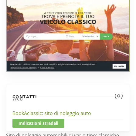
CONTATTI
Web
BookAclassic: sito di noleggio auto
Indicazioni stradali
Sito di noleggio automobili di vario tipo: classiche,