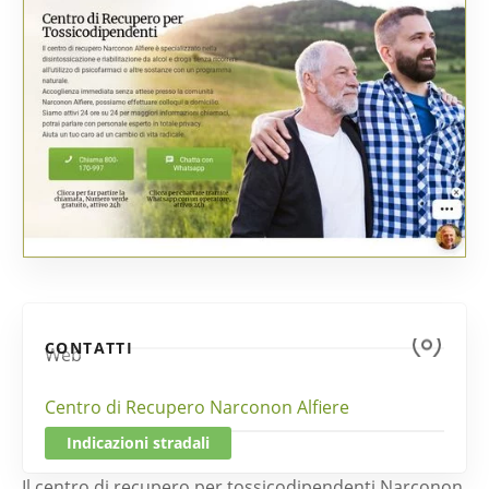
CONTATTI
Web
Centro di Recupero Narconon Alfiere
Indicazioni stradali
Il centro di recupero per tossicodipendenti Narconon