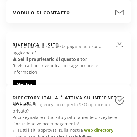
MODULO DI CONTATTO
RIVENDICA IL SITO
Le informazioni su questa pagina non sono
aggiornate?
👤
Sei il proprietario di questo sito?
Registrati per rivendicarlo e aggiornare le
informazioni.
Modifica
DIRECTORY ITALIA È ATTIVA SU INTERNET
DAL 2010
Sei una web agency, un esperto SEO oppure un
privato?
Puoi segnalare il tuo sito gratuitamente o scegliere
l’inclusione veloce a pagamento!
✅ Tutti i siti approvati sulla nostra
web directory
ricevono un
backlink diretto dofollow
.