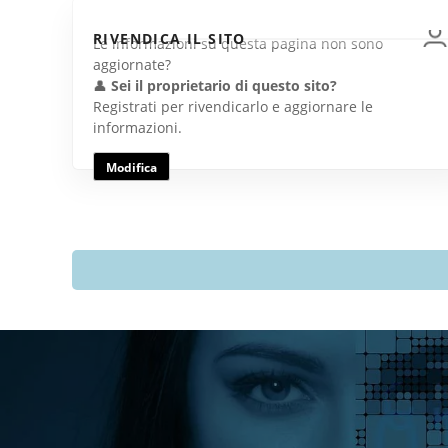
RIVENDICA IL SITO
Le informazioni su questa pagina non sono
aggiornate?
👤
Sei il proprietario di questo sito?
Registrati per rivendicarlo e aggiornare le
informazioni.
Modifica