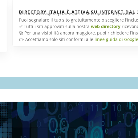
DIRECTORY ITALIA È ATTIVA SU INTERNET DAL 
Sei una web agency, un esperto SEO oppure un privato?
Puoi segnalare il tuo sito gratuitamente o scegliere l’inc
✅ Tutti i siti approvati sulla nostra
web directory
ricevon
🚀 Per una visibilità ancora maggiore, puoi richiedere l’
👉 Accettiamo solo siti conformi alle
linee guida di Googl