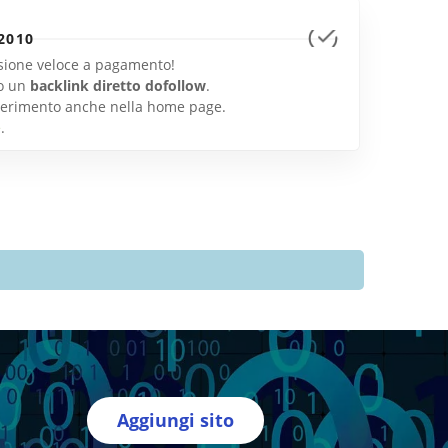
2010
lusione veloce a pagamento!
o un
backlink diretto dofollow
.
inserimento anche nella home page.
e
.
Aggiungi sito