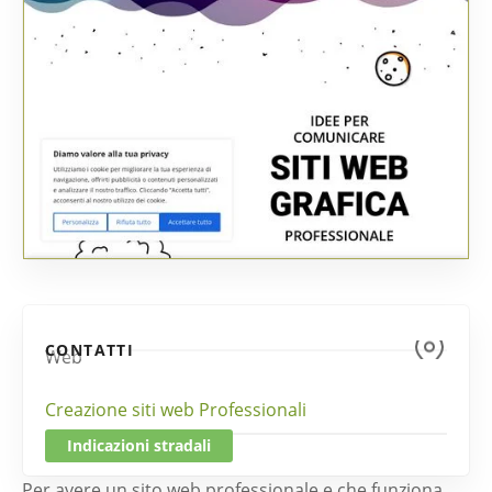
CONTATTI
Web
Creazione siti web Professionali
Indicazioni stradali
Per avere un sito web professionale e che funziona