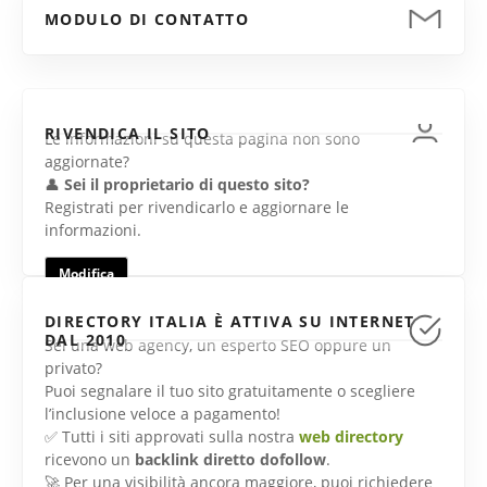
MODULO DI CONTATTO
RIVENDICA IL SITO
Le informazioni su questa pagina non sono
aggiornate?
👤
Sei il proprietario di questo sito?
Registrati per rivendicarlo e aggiornare le
informazioni.
Modifica
DIRECTORY ITALIA È ATTIVA SU INTERNET
DAL 2010
Sei una web agency, un esperto SEO oppure un
privato?
Puoi segnalare il tuo sito gratuitamente o scegliere
l’inclusione veloce a pagamento!
✅ Tutti i siti approvati sulla nostra
web directory
ricevono un
backlink diretto dofollow
.
🚀 Per una visibilità ancora maggiore, puoi richiedere