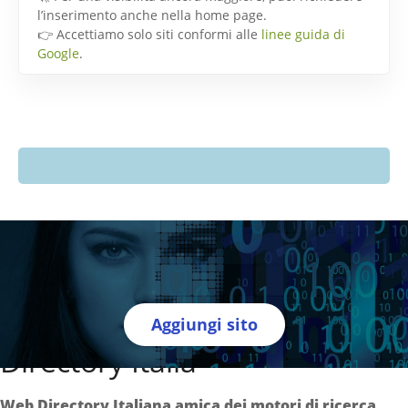
l’inserimento anche nella home page.
👉 Accettiamo solo siti conformi alle
linee guida di
Google
.
Aggiungi sito
Directory Italia
Web Directory Italiana
amica dei motori di ricerca
.