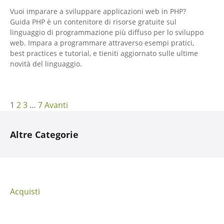
Vuoi imparare a sviluppare applicazioni web in PHP?
Guida PHP è un contenitore di risorse gratuite sul
linguaggio di programmazione più diffuso per lo sviluppo
web. Impara a programmare attraverso esempi pratici,
best practices e tutorial, e tieniti aggiornato sulle ultime
novità del linguaggio.
N
1
2
3
…
7
Avanti
a
Altre Categorie
v
i
g
Acquisti
a