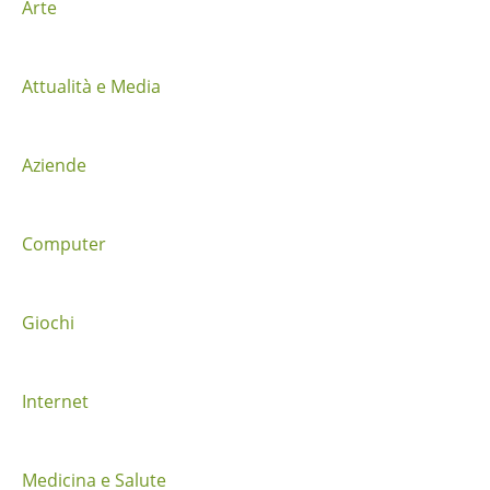
z
Arte
i
Attualità e Media
o
n
Aziende
e
t
Computer
r
a
Giochi
i
Internet
p
o
Medicina e Salute