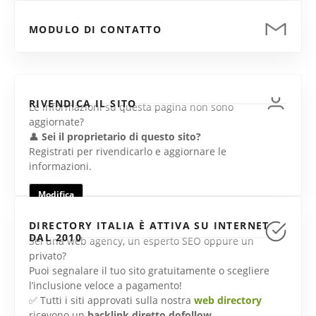
MODULO DI CONTATTO
RIVENDICA IL SITO
Le informazioni su questa pagina non sono
aggiornate?
👤
Sei il proprietario di questo sito?
Registrati per rivendicarlo e aggiornare le
informazioni.
Modifica
DIRECTORY ITALIA È ATTIVA SU INTERNET
DAL 2010
Sei una web agency, un esperto SEO oppure un
privato?
Puoi segnalare il tuo sito gratuitamente o scegliere
l’inclusione veloce a pagamento!
✅ Tutti i siti approvati sulla nostra
web directory
ricevono un
backlink diretto dofollow
.