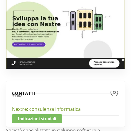
CONTATTI
Web
Nextre: consulenza informatica
Indicazioni stradali
Società specializzata in sviluppo software e