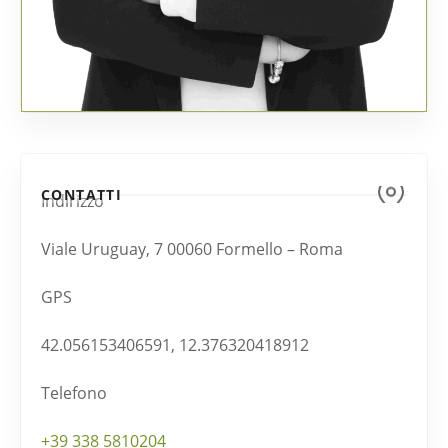
CONTATTI
Indirizzo
Viale Uruguay, 7 00060 Formello – Roma
GPS
42.056153406591, 12.376320418912
Telefono
+39 338 5810204