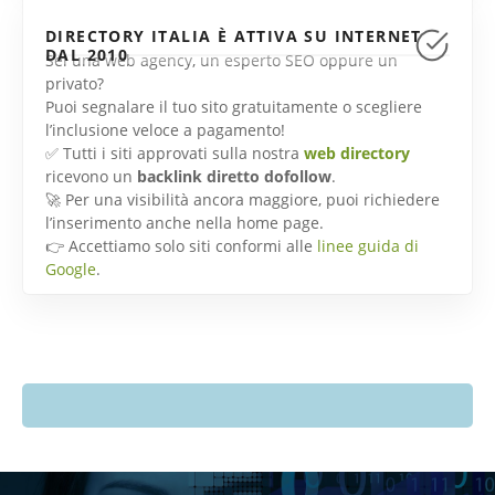
DIRECTORY ITALIA È ATTIVA SU INTERNET
DAL 2010
Sei una web agency, un esperto SEO oppure un
privato?
Puoi segnalare il tuo sito gratuitamente o scegliere
l’inclusione veloce a pagamento!
✅ Tutti i siti approvati sulla nostra
web directory
ricevono un
backlink diretto dofollow
.
🚀 Per una visibilità ancora maggiore, puoi richiedere
l’inserimento anche nella home page.
👉 Accettiamo solo siti conformi alle
linee guida di
Google
.