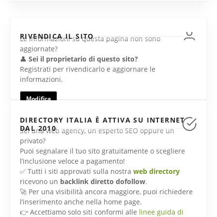
RIVENDICA IL SITO
Le informazioni su questa pagina non sono
aggiornate?
👤
Sei il proprietario di questo sito?
Registrati per rivendicarlo e aggiornare le
informazioni.
Modifica
DIRECTORY ITALIA È ATTIVA SU INTERNET
DAL 2010
Sei una web agency, un esperto SEO oppure un
privato?
Puoi segnalare il tuo sito gratuitamente o scegliere
l’inclusione veloce a pagamento!
✅ Tutti i siti approvati sulla nostra
web directory
ricevono un
backlink diretto dofollow
.
🚀 Per una visibilità ancora maggiore, puoi richiedere
l’inserimento anche nella home page.
👉 Accettiamo solo siti conformi alle
linee guida di