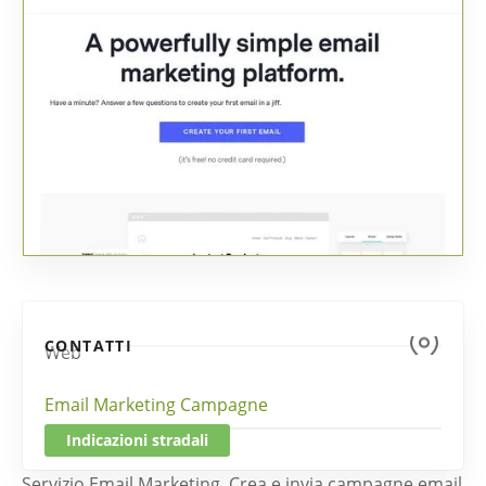
CONTATTI
Web
Email Marketing Campagne
Indicazioni stradali
Servizio Email Marketing. Crea e invia campagne email