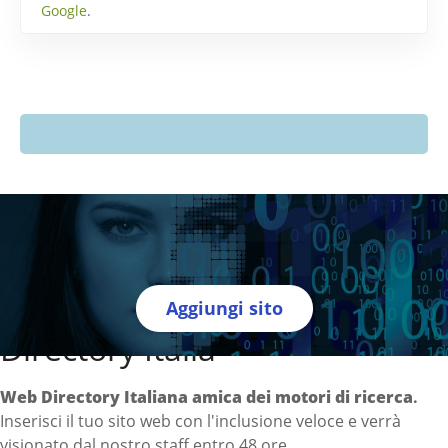
Google
.
Aggiungi sito
Directory Italia
Web Directory Italiana
amica dei motori di ricerca
.
Inserisci il tuo sito web con l'inclusione veloce e verrà
visionato dal nostro staff entro 48 ore.