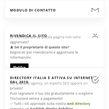
MODULO DI CONTATTO
RIVENDICA IL SITO
Le informazioni su questa pagina non sono
aggiornate?
👤
Sei il proprietario di questo sito?
Registrati per rivendicarlo e aggiornare le
informazioni.
Modifica
DIRECTORY ITALIA È ATTIVA SU INTERNET
DAL 2010
Sei una web agency, un esperto SEO oppure un
privato?
Puoi segnalare il tuo sito gratuitamente o scegliere
l’inclusione veloce a pagamento!
✅ Tutti i siti approvati sulla nostra
web directory
ricevono un
backlink diretto dofollow
.