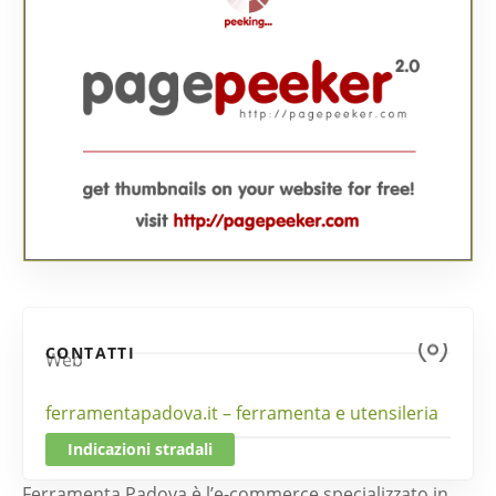
CONTATTI
Web
ferramentapadova.it – ferramenta e utensileria
Indicazioni stradali
Ferramenta Padova è l’e-commerce specializzato in