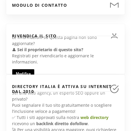
MODULO DI CONTATTO
RIVENDICA IL SITO
Le informazioni su questa pagina non sono
aggiornate?
👤
Sei il proprietario di questo sito?
Registrati per rivendicarlo e aggiornare le
informazioni.
Modifica
DIRECTORY ITALIA È ATTIVA SU INTERNET
DAL 2010
Sei una web agency, un esperto SEO oppure un
privato?
Puoi segnalare il tuo sito gratuitamente o scegliere
l’inclusione veloce a pagamento!
✅ Tutti i siti approvati sulla nostra
web directory
ricevono un
backlink diretto dofollow
.
🚀 Per una visibilità ancora maggiore, puoi richiedere