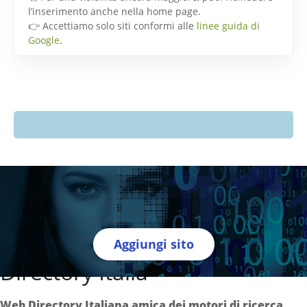
l’inserimento anche nella home page.
👉 Accettiamo solo siti conformi alle
linee guida di
Google
.
Aggiungi sito
Directory Italia
Web Directory Italiana
amica dei motori di ricerca
.