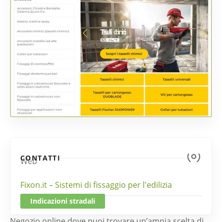
CONTATTI
Web
Fixon.it – Sistemi di fissaggio per l'edilizia
Indicazioni stradali
Negozio online dove puoi trovare un’ampia scelta di