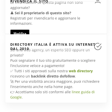
RIVENDICA IL SITO
Le informazioni su questa pagina non sono
aggiornate?
👤
Sei il proprietario di questo sito?
Registrati per rivendicarlo e aggiornare le
informazioni.
Modifica
DIRECTORY ITALIA È ATTIVA SU INTERNET
DAL 2010
Sei una web agency, un esperto SEO oppure un
privato?
Puoi segnalare il tuo sito gratuitamente o scegliere
l’inclusione veloce a pagamento!
✅ Tutti i siti approvati sulla nostra
web directory
ricevono un
backlink diretto dofollow
.
🚀 Per una visibilità ancora maggiore, puoi richiedere
l’inserimento anche nella home page.
👉 Accettiamo solo siti conformi alle
linee guida di
Google
.