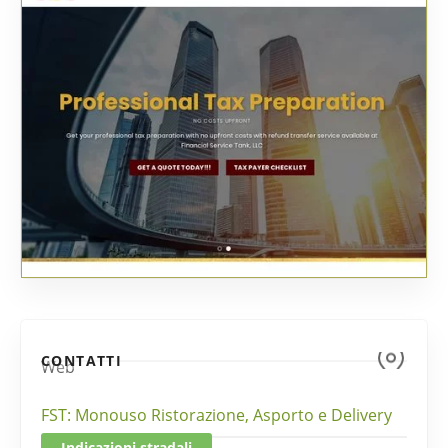
CONTATTI
Web
FST: Monouso Ristorazione, Asporto e Delivery
Indicazioni stradali