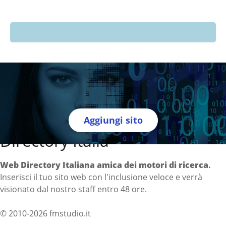
Aggiungi sito
Directory Italia
Web Directory Italiana
amica dei motori di ricerca
.
Inserisci il tuo sito web con l'inclusione veloce e verrà
visionato dal nostro staff entro 48 ore.
© 2010-2026 fmstudio.it