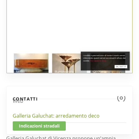
CONTATTI
Web
Galleria Galuchat: arredamento deco
Indicazioni stradali
Galleria Galuchat di Vicenza propone un’ampia