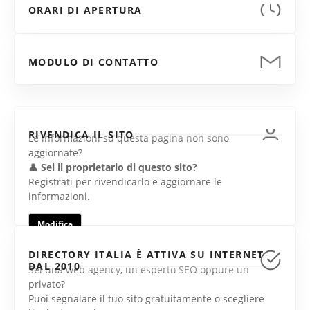
ORARI DI APERTURA
MODULO DI CONTATTO
RIVENDICA IL SITO
Le informazioni su questa pagina non sono
aggiornate?
👤
Sei il proprietario di questo sito?
Registrati per rivendicarlo e aggiornare le
informazioni.
Modifica
DIRECTORY ITALIA È ATTIVA SU INTERNET
DAL 2010
Sei una web agency, un esperto SEO oppure un
privato?
Puoi segnalare il tuo sito gratuitamente o scegliere