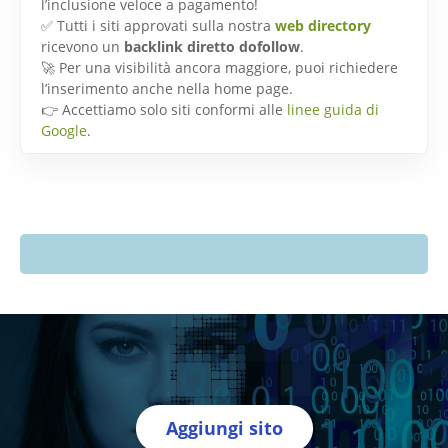
l’inclusione veloce a pagamento!
✅ Tutti i siti approvati sulla nostra
web directory
ricevono un
backlink diretto dofollow
.
🚀 Per una visibilità ancora maggiore, puoi richiedere
l’inserimento anche nella home page.
👉 Accettiamo solo siti conformi alle
linee guida di
Google
.
Aggiungi sito