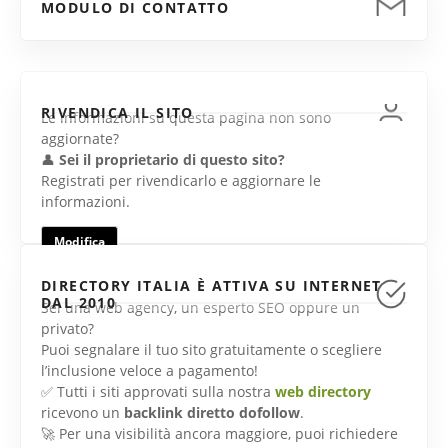
MODULO DI CONTATTO
RIVENDICA IL SITO
Le informazioni su questa pagina non sono
aggiornate?
👤
Sei il proprietario di questo sito?
Registrati per rivendicarlo e aggiornare le
informazioni.
Modifica
DIRECTORY ITALIA È ATTIVA SU INTERNET
DAL 2010
Sei una web agency, un esperto SEO oppure un
privato?
Puoi segnalare il tuo sito gratuitamente o scegliere
l’inclusione veloce a pagamento!
✅ Tutti i siti approvati sulla nostra
web directory
ricevono un
backlink diretto dofollow
.
🚀 Per una visibilità ancora maggiore, puoi richiedere