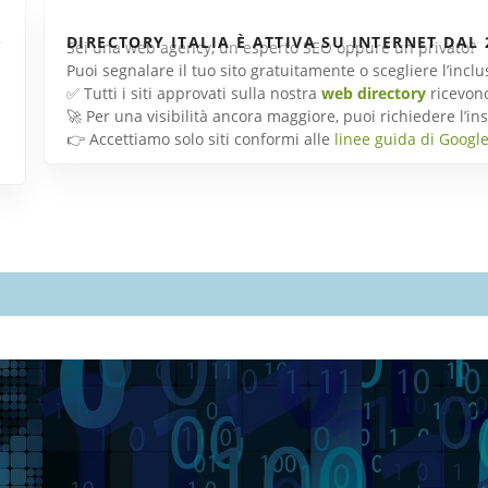
DIRECTORY ITALIA È ATTIVA SU INTERNET DAL 
Sei una web agency, un esperto SEO oppure un privato?
Puoi segnalare il tuo sito gratuitamente o scegliere l’inc
✅ Tutti i siti approvati sulla nostra
web directory
ricevon
🚀 Per una visibilità ancora maggiore, puoi richiedere l’
👉 Accettiamo solo siti conformi alle
linee guida di Googl