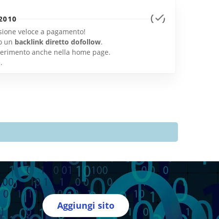
2010
lusione veloce a pagamento!
o un
backlink diretto dofollow
.
inserimento anche nella home page.
e
.
Aggiungi sito