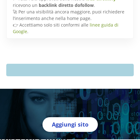
ricevono un
backlink diretto dofollow
.
🚀 Per una visibilità ancora maggiore, puoi richiedere
l’inserimento anche nella home page.
👉 Accettiamo solo siti conformi alle
linee guida di
Google
.
Aggiungi sito
Directory Italia