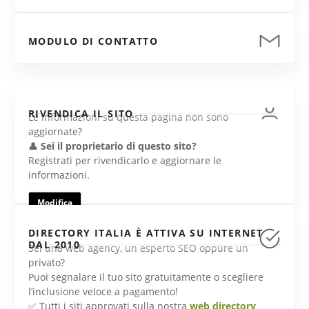
MODULO DI CONTATTO
RIVENDICA IL SITO
Le informazioni su questa pagina non sono
aggiornate?
👤
Sei il proprietario di questo sito?
Registrati per rivendicarlo e aggiornare le
informazioni.
Modifica
DIRECTORY ITALIA È ATTIVA SU INTERNET
DAL 2010
Sei una web agency, un esperto SEO oppure un
privato?
Puoi segnalare il tuo sito gratuitamente o scegliere
l’inclusione veloce a pagamento!
✅ Tutti i siti approvati sulla nostra
web directory