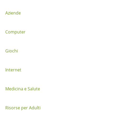
n
Aziende
e
t
Computer
r
a
Giochi
i
Internet
p
o
Medicina e Salute
s
t
Risorse per Adulti