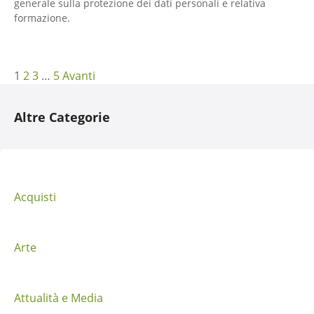
generale sulla protezione dei dati personali e relativa
formazione.
N
1
2
3
…
5
Avanti
a
Altre Categorie
v
i
g
Acquisti
a
z
Arte
i
Attualità e Media
o