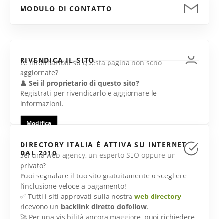
MODULO DI CONTATTO
RIVENDICA IL SITO
Le informazioni su questa pagina non sono
aggiornate?
👤
Sei il proprietario di questo sito?
Registrati per rivendicarlo e aggiornare le
informazioni.
Modifica
DIRECTORY ITALIA È ATTIVA SU INTERNET
DAL 2010
Sei una web agency, un esperto SEO oppure un
privato?
Puoi segnalare il tuo sito gratuitamente o scegliere
l’inclusione veloce a pagamento!
✅ Tutti i siti approvati sulla nostra
web directory
ricevono un
backlink diretto dofollow
.
🚀 Per una visibilità ancora maggiore, puoi richiedere