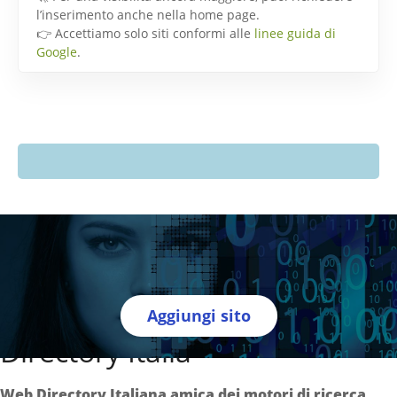
l’inserimento anche nella home page.
👉 Accettiamo solo siti conformi alle
linee guida di
Google
.
Aggiungi sito
Directory Italia
Web Directory Italiana
amica dei motori di ricerca
.