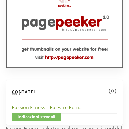
CONTATTI
Web
Passion Fitness – Palestre Roma
Indicazioni stradali
Passion Fitness, palestre e sale per i corsi più cool del