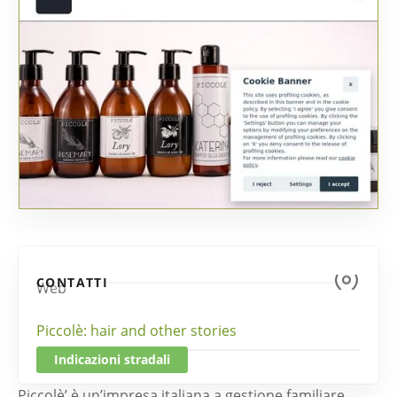
CONTATTI
Web
Piccolè: hair and other stories
Indicazioni stradali
Piccolè’ è un’impresa italiana a gestione familiare,