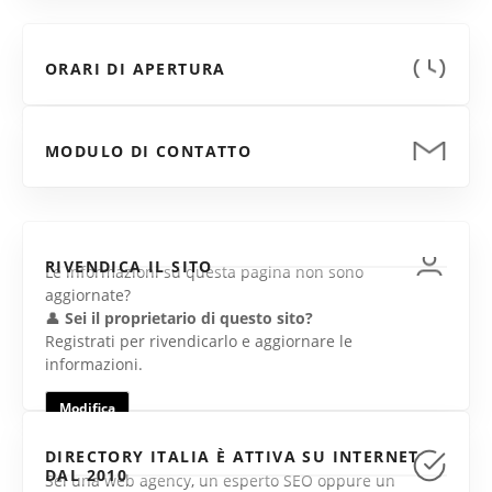
ORARI DI APERTURA
MODULO DI CONTATTO
RIVENDICA IL SITO
Le informazioni su questa pagina non sono
aggiornate?
👤
Sei il proprietario di questo sito?
Registrati per rivendicarlo e aggiornare le
informazioni.
Modifica
DIRECTORY ITALIA È ATTIVA SU INTERNET
DAL 2010
Sei una web agency, un esperto SEO oppure un