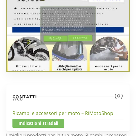
CONTATTI
Web
Ricambi e accessori per moto – RiMotoShop
Indicazioni stradali
I migliori prodotti per la tua moto. Ricambi, accessori