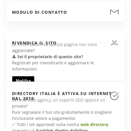
MODULO DI CONTATTO
RIVENDICA IL SITO
Le informazioni su questa pagina non sono
aggiornate?
👤
Sei il proprietario di questo sito?
Registrati per rivendicarlo e aggiornare le
informazioni.
Modifica
DIRECTORY ITALIA È ATTIVA SU INTERNET
DAL 2010
Sei una web agency, un esperto SEO oppure un
privato?
Puoi segnalare il tuo sito gratuitamente o scegliere
l’inclusione veloce a pagamento!
✅ Tutti i siti approvati sulla nostra
web directory
ricevono un
backlink diretto dofollow
.