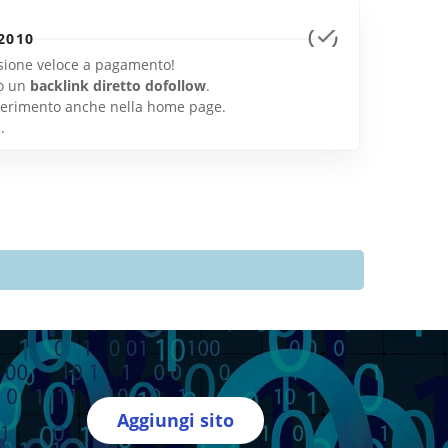
2010
lusione veloce a pagamento!
o un
backlink diretto dofollow
.
inserimento anche nella home page.
e
.
Aggiungi sito