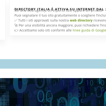
DIRECTORY ITALIA È ATTIVA SU INTERNET DAL 
Sei una web agency, un esperto SEO oppure un privato?
Puoi segnalare il tuo sito gratuitamente o scegliere l’inc
✅ Tutti i siti approvati sulla nostra
web directory
ricevon
🚀 Per una visibilità ancora maggiore, puoi richiedere l’
👉 Accettiamo solo siti conformi alle
linee guida di Googl