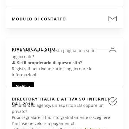
MODULO DI CONTATTO
RIVENDICA IL SITO
Le informazioni su questa pagina non sono
aggiornate?
👤
Sei il proprietario di questo sito?
Registrati per rivendicarlo e aggiornare le
informazioni.
Modifica
DIRECTORY ITALIA È ATTIVA SU INTERNET
DAL 2010
Sei una web agency, un esperto SEO oppure un
privato?
Puoi segnalare il tuo sito gratuitamente o scegliere
l’inclusione veloce a pagamento!