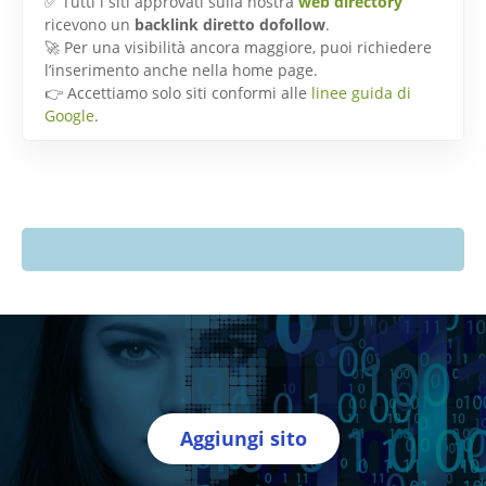
✅ Tutti i siti approvati sulla nostra
web directory
ricevono un
backlink diretto dofollow
.
🚀 Per una visibilità ancora maggiore, puoi richiedere
l’inserimento anche nella home page.
👉 Accettiamo solo siti conformi alle
linee guida di
Google
.
Aggiungi sito
Directory Italia