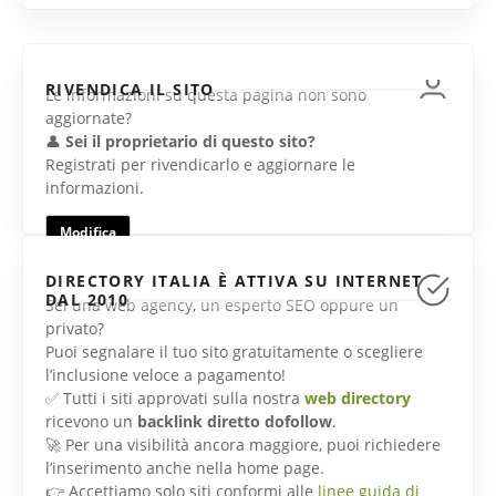
RIVENDICA IL SITO
Le informazioni su questa pagina non sono
aggiornate?
👤
Sei il proprietario di questo sito?
Registrati per rivendicarlo e aggiornare le
informazioni.
Modifica
DIRECTORY ITALIA È ATTIVA SU INTERNET
DAL 2010
Sei una web agency, un esperto SEO oppure un
privato?
Puoi segnalare il tuo sito gratuitamente o scegliere
l’inclusione veloce a pagamento!
✅ Tutti i siti approvati sulla nostra
web directory
ricevono un
backlink diretto dofollow
.
🚀 Per una visibilità ancora maggiore, puoi richiedere
l’inserimento anche nella home page.
👉 Accettiamo solo siti conformi alle
linee guida di