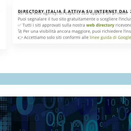
DIRECTORY ITALIA È ATTIVA SU INTERNET DAL 
Sei una web agency, un esperto SEO oppure un privato?
Puoi segnalare il tuo sito gratuitamente o scegliere l’inc
✅ Tutti i siti approvati sulla nostra
web directory
ricevon
🚀 Per una visibilità ancora maggiore, puoi richiedere l’
👉 Accettiamo solo siti conformi alle
linee guida di Googl