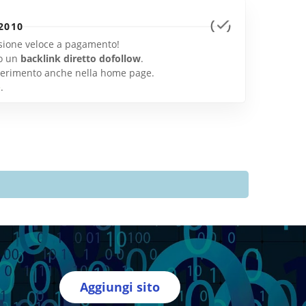
2010
lusione veloce a pagamento!
o un
backlink diretto dofollow
.
inserimento anche nella home page.
e
.
Aggiungi sito