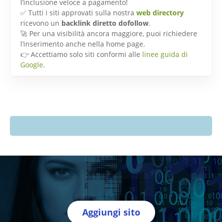
l’inclusione veloce a pagamento!
✅ Tutti i siti approvati sulla nostra
web directory
ricevono un
backlink diretto dofollow
.
🚀 Per una visibilità ancora maggiore, puoi richiedere
l’inserimento anche nella home page.
👉 Accettiamo solo siti conformi alle
linee guida di
Google
.
Aggiungi sito