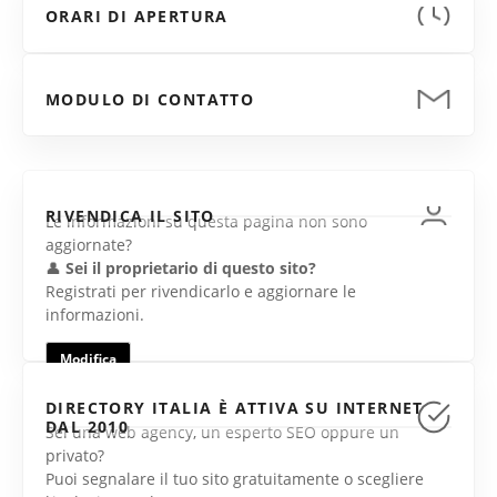
ORARI DI APERTURA
MODULO DI CONTATTO
RIVENDICA IL SITO
Le informazioni su questa pagina non sono
aggiornate?
👤
Sei il proprietario di questo sito?
Registrati per rivendicarlo e aggiornare le
informazioni.
Modifica
DIRECTORY ITALIA È ATTIVA SU INTERNET
DAL 2010
Sei una web agency, un esperto SEO oppure un
privato?
Puoi segnalare il tuo sito gratuitamente o scegliere