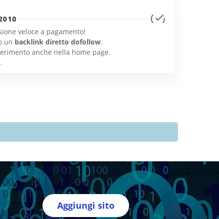
2010
lusione veloce a pagamento!
o un
backlink diretto dofollow
.
inserimento anche nella home page.
e
.
Aggiungi sito