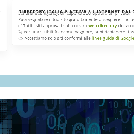
DIRECTORY ITALIA È ATTIVA SU INTERNET DAL 
Sei una web agency, un esperto SEO oppure un privato?
Puoi segnalare il tuo sito gratuitamente o scegliere l’inc
✅ Tutti i siti approvati sulla nostra
web directory
ricevon
🚀 Per una visibilità ancora maggiore, puoi richiedere l’
👉 Accettiamo solo siti conformi alle
linee guida di Googl