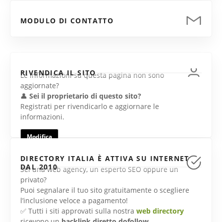
MODULO DI CONTATTO
RIVENDICA IL SITO
Le informazioni su questa pagina non sono
aggiornate?
👤
Sei il proprietario di questo sito?
Registrati per rivendicarlo e aggiornare le
informazioni.
Modifica
DIRECTORY ITALIA È ATTIVA SU INTERNET
DAL 2010
Sei una web agency, un esperto SEO oppure un
privato?
Puoi segnalare il tuo sito gratuitamente o scegliere
l’inclusione veloce a pagamento!
✅ Tutti i siti approvati sulla nostra
web directory
ricevono un
backlink diretto dofollow
.