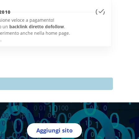
2010
lusione veloce a pagamento!
o un
backlink diretto dofollow
.
inserimento anche nella home page.
e
.
Aggiungi sito