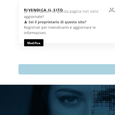
RIVENDICA IL SITO
Le informazioni su questa pagina non sono
aggiornate?
👤
Sei il proprietario di questo sito?
Registrati per rivendicarlo e aggiornare le
informazioni.
Modifica