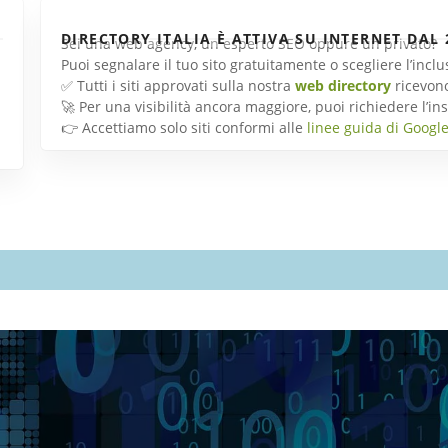
DIRECTORY ITALIA È ATTIVA SU INTERNET DAL 
Sei una web agency, un esperto SEO oppure un privato?
Puoi segnalare il tuo sito gratuitamente o scegliere l’inc
✅ Tutti i siti approvati sulla nostra
web directory
ricevon
🚀 Per una visibilità ancora maggiore, puoi richiedere l’
👉 Accettiamo solo siti conformi alle
linee guida di Googl