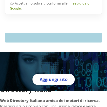
👉 Accettiamo solo siti conformi alle
linee guida di
Google
.
Aggiungi sito
Directory Italia
Web Directory Italiana
amica dei motori di ricerca
.
Inserisci il tuo sito web con l'inclusione veloce e verrà