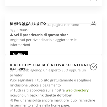
RIVENDICA IL SITO
Le informazioni su questa pagina non sono
aggiornate?
👤
Sei il proprietario di questo sito?
Registrati per rivendicarlo e aggiornare le
informazioni.
Modifica
DIRECTORY ITALIA È ATTIVA SU INTERNET
DAL 2010
Sei una web agency, un esperto SEO oppure un
privato?
Puoi segnalare il tuo sito gratuitamente o scegliere
l’inclusione veloce a pagamento!
✅ Tutti i siti approvati sulla nostra
web directory
ricevono un
backlink diretto dofollow
.
🚀 Per una visibilità ancora maggiore, puoi richiedere
l’inserimento anche nella home page.