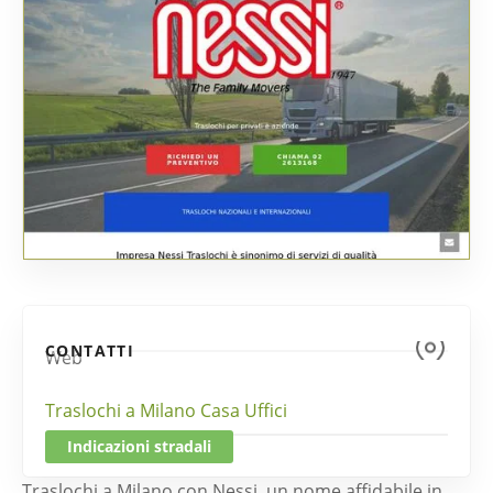
CONTATTI
Web
Traslochi a Milano Casa Uffici
Indicazioni stradali
Traslochi a Milano con Nessi, un nome affidabile in