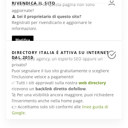
RIVENDICA IL SITO
Le informazioni su questa pagina non sono
aggiornate?
👤
Sei il proprietario di questo sito?
Registrati per rivendicarlo e aggiornare le
informazioni.
Modifica
DIRECTORY ITALIA È ATTIVA SU INTERNET
DAL 2010
Sei una web agency, un esperto SEO oppure un
privato?
Puoi segnalare il tuo sito gratuitamente o scegliere
l’inclusione veloce a pagamento!
✅ Tutti i siti approvati sulla nostra
web directory
ricevono un
backlink diretto dofollow
.
🚀 Per una visibilità ancora maggiore, puoi richiedere
l’inserimento anche nella home page.
👉 Accettiamo solo siti conformi alle
linee guida di
Google
.