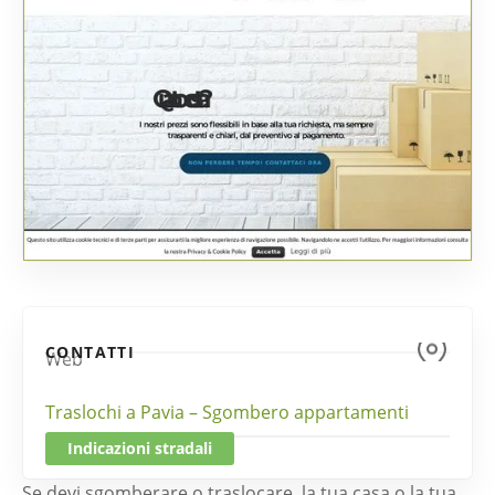
CONTATTI
Web
Traslochi a Pavia – Sgombero appartamenti
Indicazioni stradali
Se devi sgomberare o traslocare, la tua casa o la tua