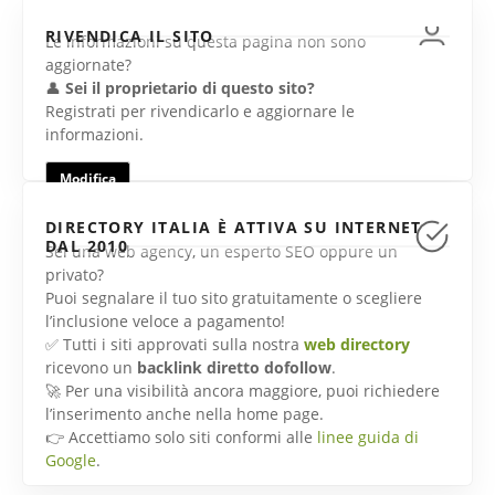
RIVENDICA IL SITO
Le informazioni su questa pagina non sono
aggiornate?
👤
Sei il proprietario di questo sito?
Registrati per rivendicarlo e aggiornare le
informazioni.
Modifica
DIRECTORY ITALIA È ATTIVA SU INTERNET
DAL 2010
Sei una web agency, un esperto SEO oppure un
privato?
Puoi segnalare il tuo sito gratuitamente o scegliere
l’inclusione veloce a pagamento!
✅ Tutti i siti approvati sulla nostra
web directory
ricevono un
backlink diretto dofollow
.
🚀 Per una visibilità ancora maggiore, puoi richiedere
l’inserimento anche nella home page.
👉 Accettiamo solo siti conformi alle
linee guida di
Google
.