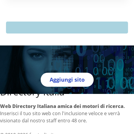
Aggiungi sito
Directory Italia
Web Directory Italiana
amica dei motori di ricerca
.
Inserisci il tuo sito web con l'inclusione veloce e verrà
visionato dal nostro staff entro 48 ore.