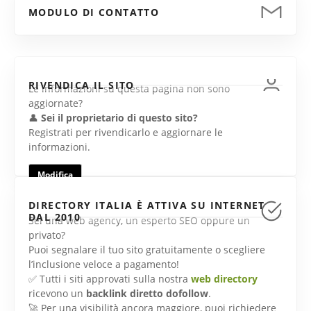
MODULO DI CONTATTO
RIVENDICA IL SITO
Le informazioni su questa pagina non sono
aggiornate?
👤
Sei il proprietario di questo sito?
Registrati per rivendicarlo e aggiornare le
informazioni.
Modifica
DIRECTORY ITALIA È ATTIVA SU INTERNET
DAL 2010
Sei una web agency, un esperto SEO oppure un
privato?
Puoi segnalare il tuo sito gratuitamente o scegliere
l’inclusione veloce a pagamento!
✅ Tutti i siti approvati sulla nostra
web directory
ricevono un
backlink diretto dofollow
.
🚀 Per una visibilità ancora maggiore, puoi richiedere