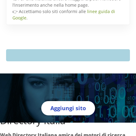
l’inserimento anche nella home page.
👉 Accettiamo solo siti conformi alle
linee guida di
Google
.
Aggiungi sito
Directory Italia
Web Directory Italiana
amica dei motori di ricerca
.