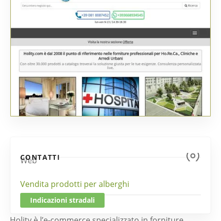
CONTATTI
Web
Vendita prodotti per alberghi
Indicazioni stradali
Holity è l’e-commerce specializzato in forniture