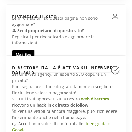
RIVENDICA IL SITO
Le informazioni su questa pagina non sono
aggiornate?
👤
Sei il proprietario di questo sito?
Registrati per rivendicarlo e aggiornare le
informazioni.
Modifica
DIRECTORY ITALIA È ATTIVA SU INTERNET
DAL 2010
Sei una web agency, un esperto SEO oppure un
privato?
Puoi segnalare il tuo sito gratuitamente o scegliere
l’inclusione veloce a pagamento!
✅ Tutti i siti approvati sulla nostra
web directory
ricevono un
backlink diretto dofollow
.
🚀 Per una visibilità ancora maggiore, puoi richiedere
l’inserimento anche nella home page.
👉 Accettiamo solo siti conformi alle
linee guida di
Google
.