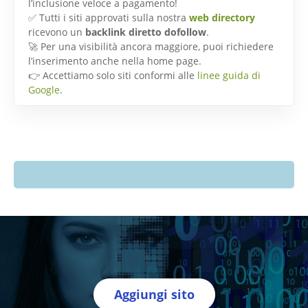
l’inclusione veloce a pagamento!
✅ Tutti i siti approvati sulla nostra
web directory
ricevono un
backlink diretto dofollow
.
🚀 Per una visibilità ancora maggiore, puoi richiedere
l’inserimento anche nella home page.
👉 Accettiamo solo siti conformi alle
linee guida di
Google
.
Aggiungi sito