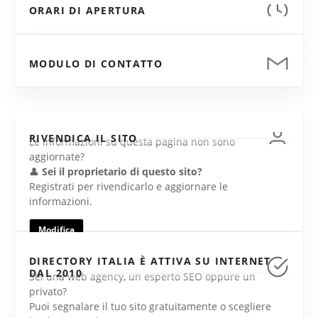
ORARI DI APERTURA
MODULO DI CONTATTO
RIVENDICA IL SITO
Le informazioni su questa pagina non sono
aggiornate?
👤
Sei il proprietario di questo sito?
Registrati per rivendicarlo e aggiornare le
informazioni.
Modifica
DIRECTORY ITALIA È ATTIVA SU INTERNET
DAL 2010
Sei una web agency, un esperto SEO oppure un
privato?
Puoi segnalare il tuo sito gratuitamente o scegliere