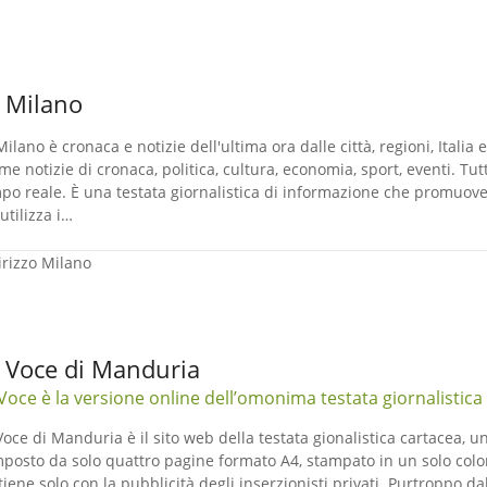
 Milano
Milano è cronaca e notizie dell'ultima ora dalle città, regioni, Itali
ime notizie di cronaca, politica, cultura, economia, sport, eventi. Tut
po reale. È una testata giornalistica di informazione che promuov
 utilizza i…
irizzo
Milano
 Voce di Manduria
Voce è la versione online dell’omonima testata giornalistica 
Voce di Manduria è il sito web della testata gionalistica cartacea, un
posto da solo quattro pagine formato A4, stampato in un solo colore.
tiene solo con la pubblicità degli inserzionisti privati. Purtroppo d