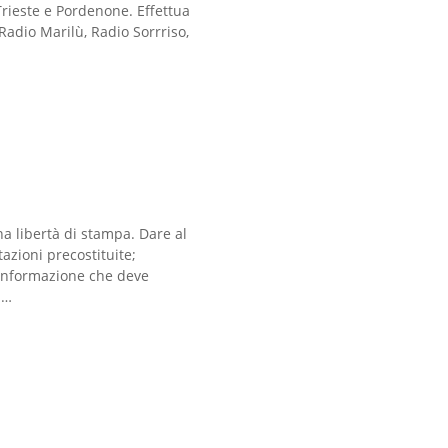
Trieste e Pordenone. Effettua
Radio Marilù, Radio Sorrriso,
a libertà di stampa. Dare al
tazioni precostituite;
a informazione che deve
a…