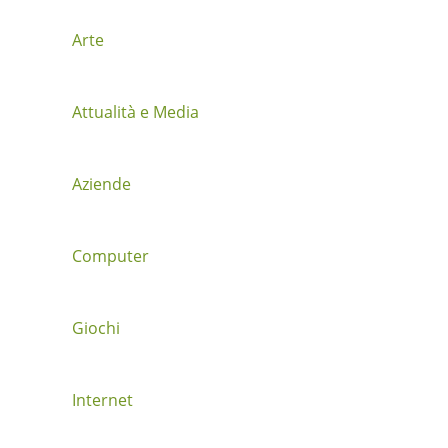
a
z
Arte
i
Attualità e Media
o
n
Aziende
e
t
Computer
r
a
Giochi
i
Internet
p