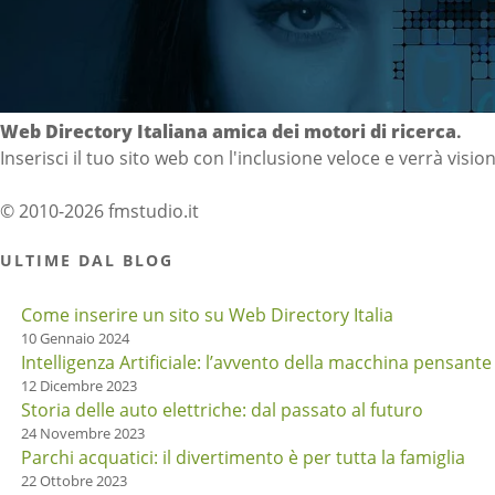
Directory Italia
Web Directory Italiana
amica dei motori di ricerca
.
Inserisci il tuo sito web con l'inclusione veloce e verrà visio
© 2010-2026 fmstudio.it
ULTIME DAL BLOG
Come inserire un sito su Web Directory Italia
10 Gennaio 2024
Intelligenza Artificiale: l’avvento della macchina pensante
12 Dicembre 2023
Storia delle auto elettriche: dal passato al futuro
24 Novembre 2023
Parchi acquatici: il divertimento è per tutta la famiglia
22 Ottobre 2023