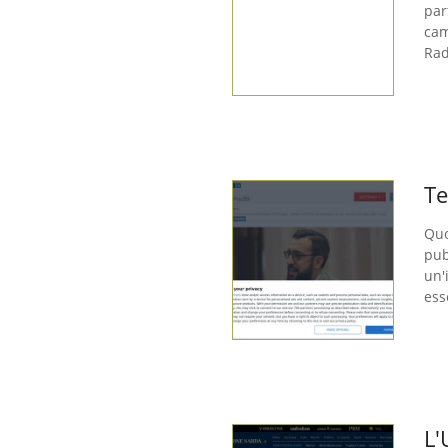
par
cam
Rad
Te
Quo
pub
un'
ess
L'