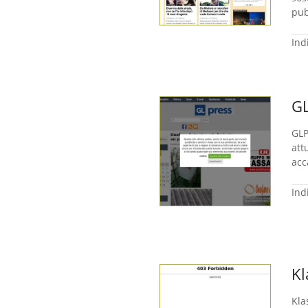
pub
Ind
GL
GLP
att
acc
Ind
Kl
Kla