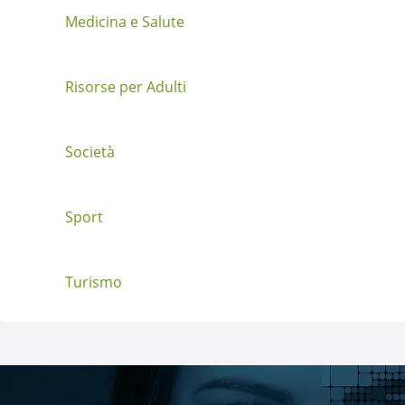
o
Medicina e Salute
s
t
Risorse per Adulti
Società
Sport
Turismo