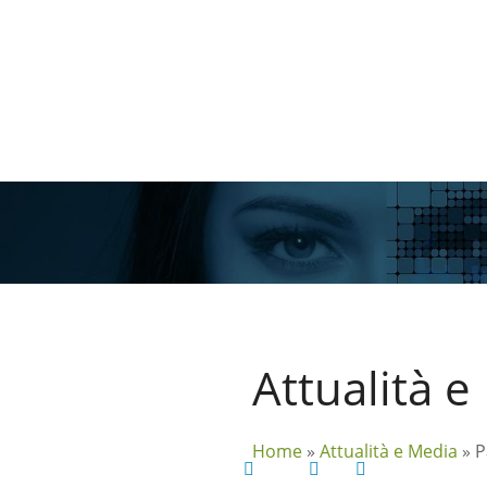
V
a
i
a
l
c
o
n
t
e
n
u
t
o
Attualità 
Home
»
Attualità e Media
»
P