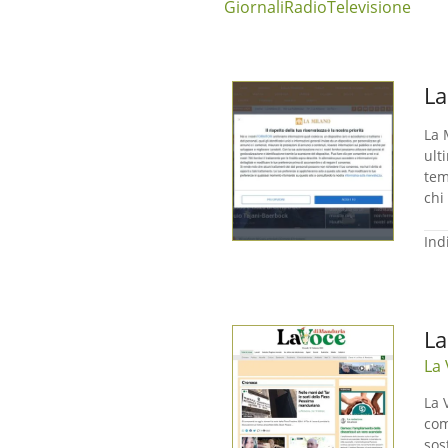
Giornali
Radio
Televisione
La
La 
ult
tem
chi
Ind
La
La 
La 
com
sos