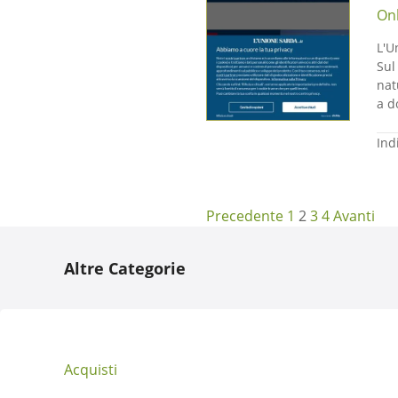
Onl
L'U
Sul
nat
a d
Ind
N
Precedente
1
2
3
4
Avanti
a
Altre Categorie
v
i
g
Acquisti