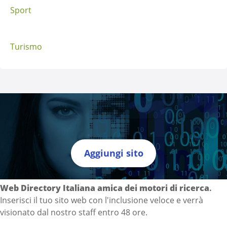
Sport
Turismo
Aggiungi sito
Directory Italia
Web Directory Italiana
amica dei motori di ricerca
.
Inserisci il tuo sito web con l'inclusione veloce e verrà
visionato dal nostro staff entro 48 ore.