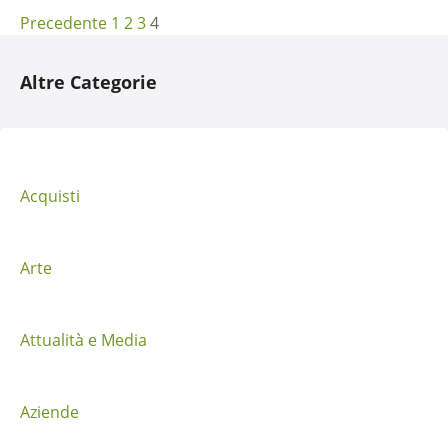
N
Precedente
1
2
3
4
a
Altre Categorie
v
i
g
Acquisti
a
z
Arte
i
Attualità e Media
o
n
Aziende
e