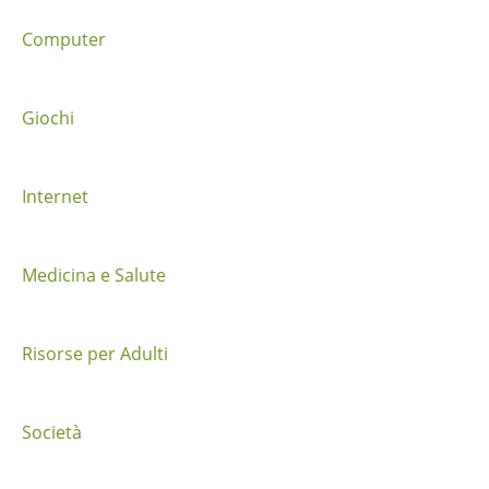
t
Computer
r
a
Giochi
i
Internet
p
o
Medicina e Salute
s
t
Risorse per Adulti
Società