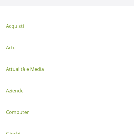
v
i
g
Acquisti
a
z
Arte
i
Attualità e Media
o
n
Aziende
e
t
Computer
r
Giochi