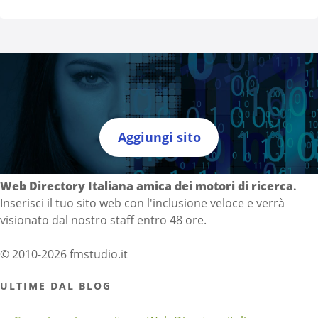
Aggiungi sito
Directory Italia
Web Directory Italiana
amica dei motori di ricerca
.
Inserisci il tuo sito web con l'inclusione veloce e verrà
visionato dal nostro staff entro 48 ore.
© 2010-2026 fmstudio.it
ULTIME DAL BLOG