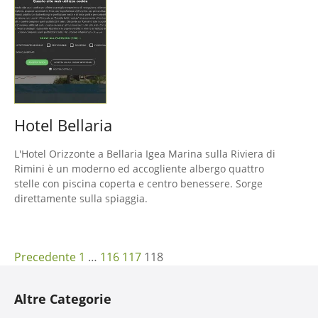
Hotel Bellaria
L'Hotel Orizzonte a Bellaria Igea Marina sulla Riviera di
Rimini è un moderno ed accogliente albergo quattro
stelle con piscina coperta e centro benessere. Sorge
direttamente sulla spiaggia.
N
Precedente
1
…
116
117
118
a
Altre Categorie