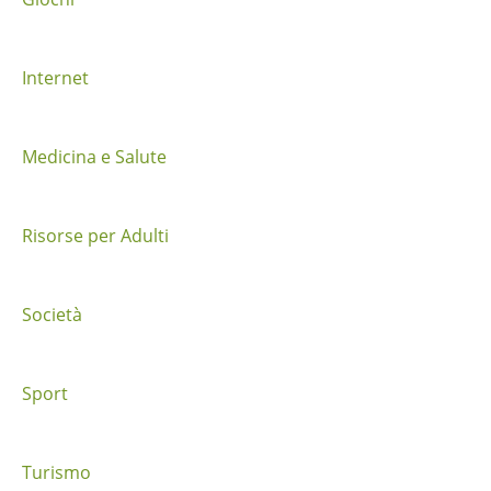
a
i
Internet
p
o
Medicina e Salute
s
t
Risorse per Adulti
Società
Sport
Turismo