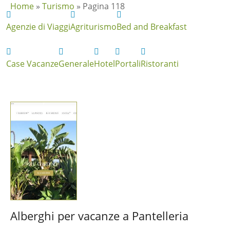
Home
»
Turismo
»
Pagina 118
Agenzie di Viaggi
Agriturismo
Bed and Breakfast
Case Vacanze
Generale
Hotel
Portali
Ristoranti
Alberghi per vacanze a Pantelleria