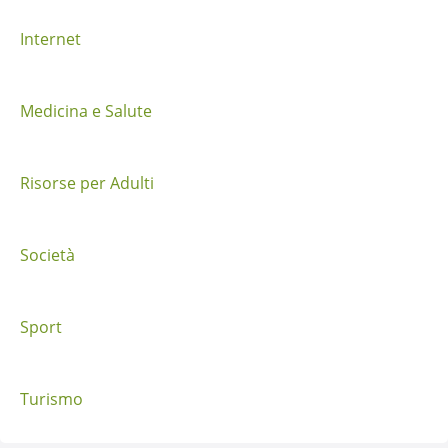
i
Internet
p
o
Medicina e Salute
s
t
Risorse per Adulti
Società
Sport
Turismo