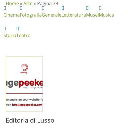
Home
»
Arte
»
Pagina 39
Cinema
Fotografia
Generale
Letteratura
Musei
Musica
Storia
Teatro
Editoria di Lusso