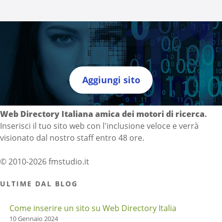
Aggiungi sito
Directory Italia
Web Directory Italiana
amica dei motori di ricerca
.
Inserisci il tuo sito web con l'inclusione veloce e verrà
visionato dal nostro staff entro 48 ore.
© 2010-2026 fmstudio.it
ULTIME DAL BLOG
Come inserire un sito su Web Directory Italia
10 Gennaio 2024