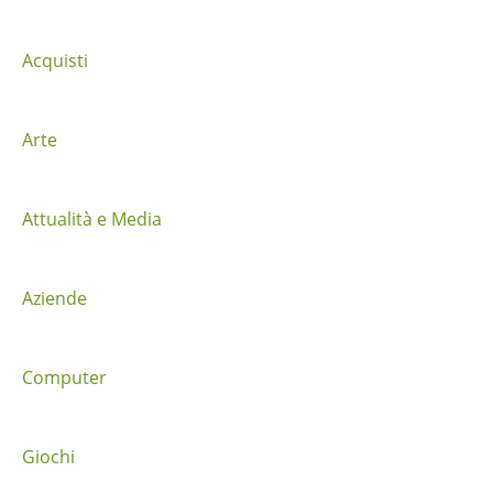
i
g
Acquisti
a
z
Arte
i
Attualità e Media
o
n
Aziende
e
t
Computer
r
a
Giochi