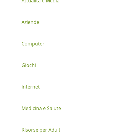
Attualità e Media
o
n
Aziende
e
t
Computer
r
a
Giochi
i
Internet
p
o
Medicina e Salute
s
t
Risorse per Adulti