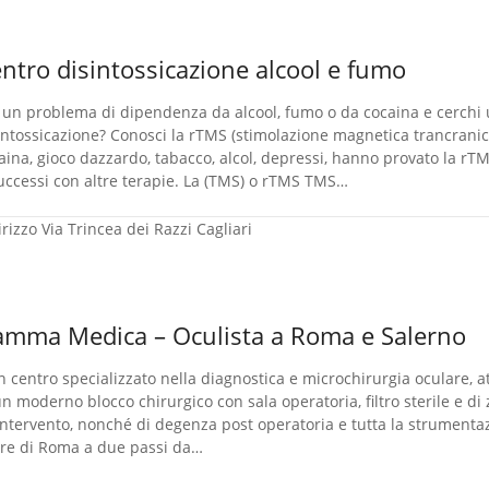
ntro disintossicazione alcool e fumo
 un problema di dipendenza da alcool, fumo o da cocaina e cerchi 
intossicazione? Conosci la rTMS (stimolazione magnetica trancranic
aina, gioco dazzardo, tabacco, alcol, depressi, hanno provato la rTM
uccessi con altre terapie. La (TMS) o rTMS TMS…
irizzo
Via Trincea dei Razzi Cagliari
mma Medica – Oculista a Roma e Salerno
n centro specializzato nella diagnostica e microchirurgia oculare, at
un moderno blocco chirurgico con sala operatoria, filtro sterile e d
'intervento, nonché di degenza post operatoria e tutta la strumenta
re di Roma a due passi da…