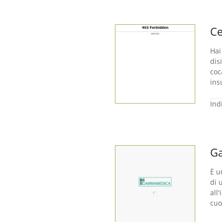
Ce
Hai
dis
coc
ins
Ind
Ga
È u
di 
all
cuo