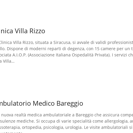
inica Villa Rizzo
Clinica Villa Rizzo, situata a Siracusa, si avvale di validi professioni
ello. Dispone di moderni reparti di degenza, con 15 camere per un tot
ociata A.I.O.P. (Associazione Italiana Ospedalità Privata). I servizi ch
a Villa…
bulatorio Medico Bareggio
a nuova realtà medica ambulatoriale a Bareggio che assicura compe
sulenze mediche. Si occupa di varie specialità come allergologia, an
soterapia, ortopedia, psicologia, urologia. Le visite ambulatoriali s