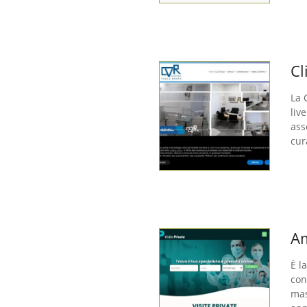
Cl
La 
liv
ass
cur
Am
È l
con
mas