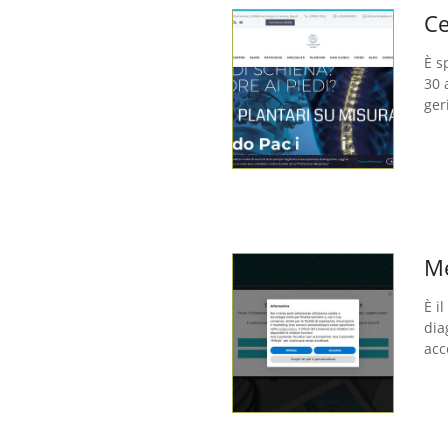
Ce
È s
30 
ger
Me
È i
dia
acc