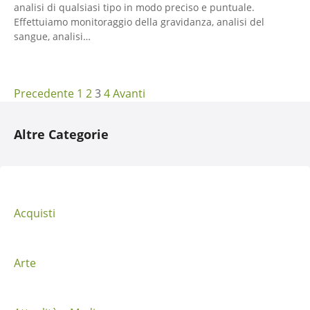
analisi di qualsiasi tipo in modo preciso e puntuale.
Effettuiamo monitoraggio della gravidanza, analisi del
sangue, analisi…
N
Precedente
1
2
3
4
Avanti
a
Altre Categorie
v
i
g
Acquisti
a
z
Arte
i