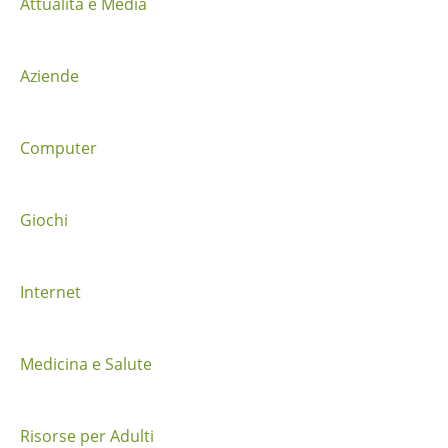
Attualità e Media
o
n
Aziende
e
t
Computer
r
a
Giochi
i
Internet
p
o
Medicina e Salute
s
t
Risorse per Adulti