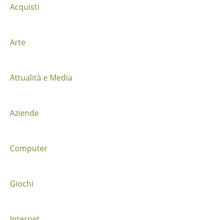
g
Acquisti
a
z
Arte
i
Attualità e Media
o
n
Aziende
e
t
Computer
r
a
Giochi
i
Internet