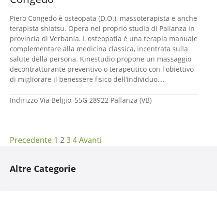
Piero Congedo è osteopata (D.O.), massoterapista e anche
terapista shiatsu. Opera nel proprio studio di Pallanza in
provincia di Verbania. L'osteopatia è una terapia manuale
complementare alla medicina classica, incentrata sulla
salute della persona. Kinestudio propone un massaggio
decontratturante preventivo o terapeutico con l'obiettivo
di migliorare il benessere fisico dell'individuo….
Indirizzo
Via Belgio, 55G 28922 Pallanza (VB)
N
Precedente
1
2
3
4
Avanti
a
Altre Categorie
v
i