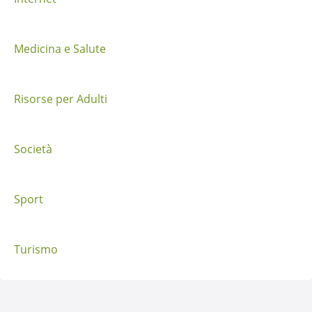
p
o
Medicina e Salute
s
t
Risorse per Adulti
Società
Sport
Turismo