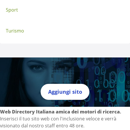
Sport
Turismo
Aggiungi sito
Directory Italia
Web Directory Italiana
amica dei motori di ricerca
.
Inserisci il tuo sito web con l'inclusione veloce e verrà
visionato dal nostro staff entro 48 ore.