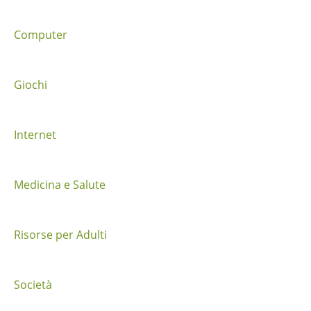
e
t
Computer
r
a
Giochi
i
Internet
p
o
Medicina e Salute
s
t
Risorse per Adulti
Società