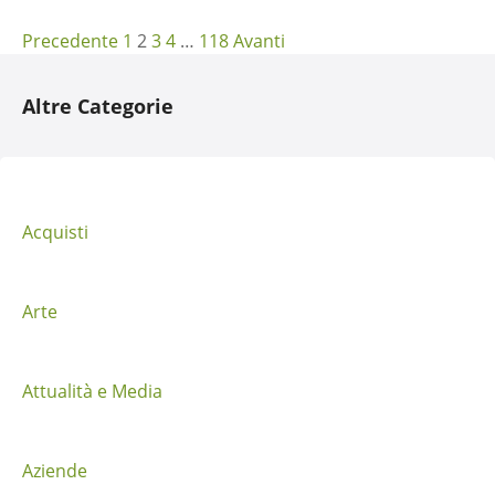
N
Precedente
1
2
3
4
…
118
Avanti
a
Altre Categorie
v
i
g
Acquisti
a
z
Arte
i
Attualità e Media
o
n
Aziende