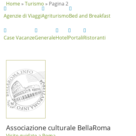
Home
»
Turismo
»
Pagina 2
Agenzie di Viaggi
Agriturismo
Bed and Breakfast
Case Vacanze
Generale
Hotel
Portali
Ristoranti
Associazione culturale BellaRoma
Visite guidate a Roma