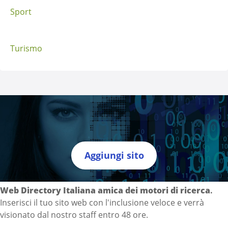
Sport
Turismo
Aggiungi sito
Directory Italia
Web Directory Italiana
amica dei motori di ricerca
.
Inserisci il tuo sito web con l'inclusione veloce e verrà
visionato dal nostro staff entro 48 ore.