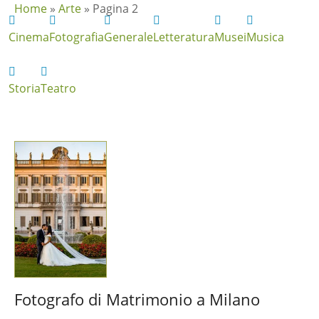
Home
»
Arte
»
Pagina 2
Cinema
Fotografia
Generale
Letteratura
Musei
Musica
Storia
Teatro
Fotografo di Matrimonio a Milano