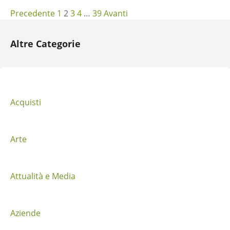
N
Precedente
1
2
3
4
…
39
Avanti
a
Altre Categorie
v
i
g
Acquisti
a
z
Arte
i
Attualità e Media
o
n
Aziende
e