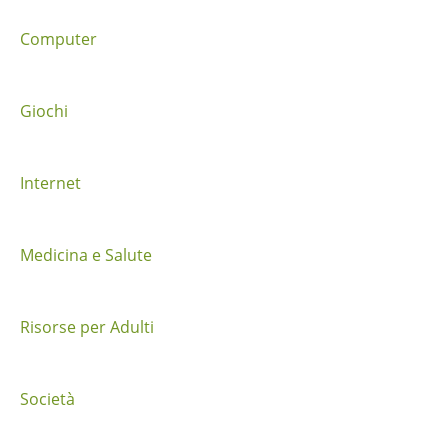
t
Computer
r
a
Giochi
i
Internet
p
o
Medicina e Salute
s
t
Risorse per Adulti
Società