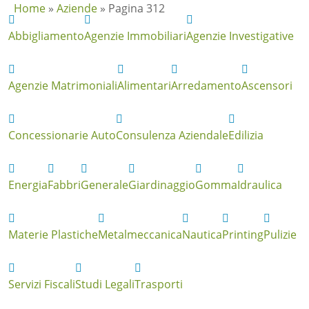
Home
»
Aziende
»
Pagina 312
Abbigliamento
Agenzie Immobiliari
Agenzie Investigative
Agenzie Matrimoniali
Alimentari
Arredamento
Ascensori
Concessionarie Auto
Consulenza Aziendale
Edilizia
Energia
Fabbri
Generale
Giardinaggio
Gomma
Idraulica
Materie Plastiche
Metalmeccanica
Nautica
Printing
Pulizie
Servizi Fiscali
Studi Legali
Trasporti