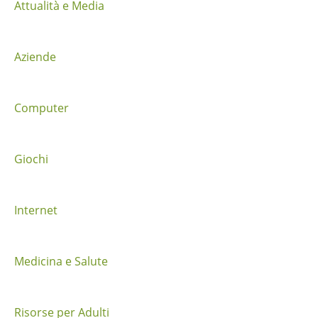
Attualità e Media
o
n
Aziende
e
t
Computer
r
a
Giochi
i
Internet
p
o
Medicina e Salute
s
t
Risorse per Adulti