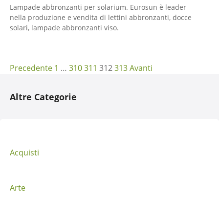
Lampade abbronzanti per solarium. Eurosun è leader
nella produzione e vendita di lettini abbronzanti, docce
solari, lampade abbronzanti viso.
N
Precedente
1
…
310
311
312
313
Avanti
a
Altre Categorie
v
i
g
Acquisti
a
z
Arte
i